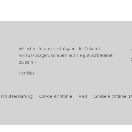
»Es ist nicht unsere Aufgabe, die Zukunft
vorauszusagen, sondern auf sie gut vorbereitet
zu sein.«
Perikles
schutzerklärung
Cookie-Richtlinie
AGB
Cookie-Richtlinie (E