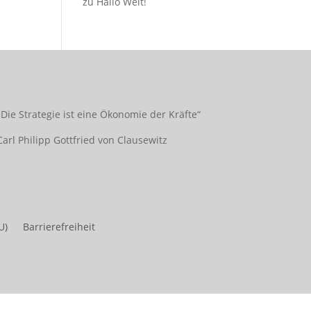
zu
Hallo Welt!
„Die Strategie ist eine Ökonomie der Kräfte“
Carl Philipp Gottfried von Clausewitz
U)
Barrierefreiheit