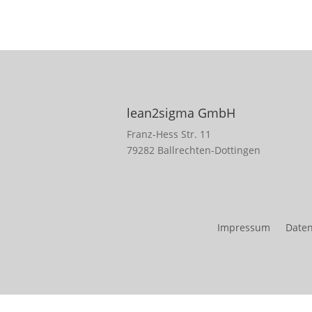
lean2sigma GmbH
Franz-Hess Str. 11
79282 Ballrechten-Dottingen
Impressum
Daten