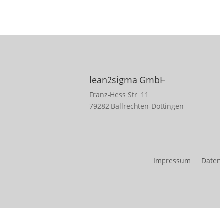
lean2sigma GmbH
Franz-Hess Str. 11
79282 Ballrechten-Dottingen
Impressum
Daten