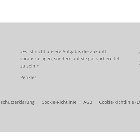
»Es ist nicht unsere Aufgabe, die Zukunft
vorauszusagen, sondern auf sie gut vorbereitet
zu sein.«
Perikles
schutzerklärung
Cookie-Richtlinie
AGB
Cookie-Richtlinie (E