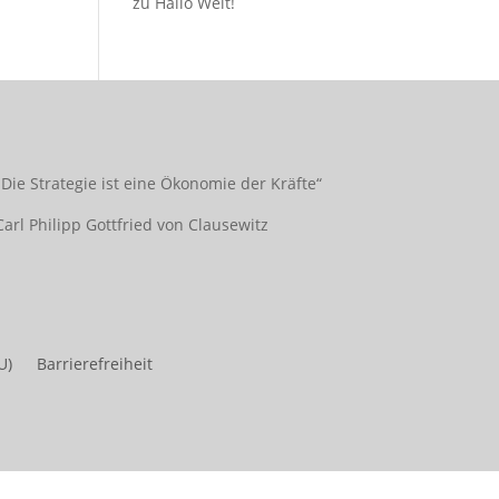
zu
Hallo Welt!
„Die Strategie ist eine Ökonomie der Kräfte“
Carl Philipp Gottfried von Clausewitz
U)
Barrierefreiheit